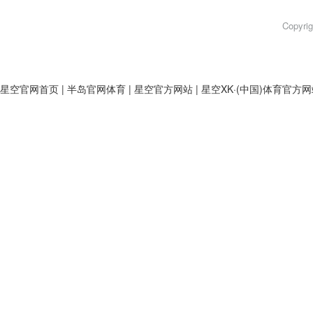
Copy
星空官网首页
|
半岛官网体育
|
星空官方网站
|
星空XK·(中国)体育官方