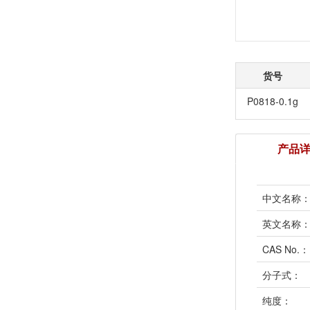
货号
P0818-0.1g
产品
中文名称
英文名称
CAS No.：
分子式：
纯度：