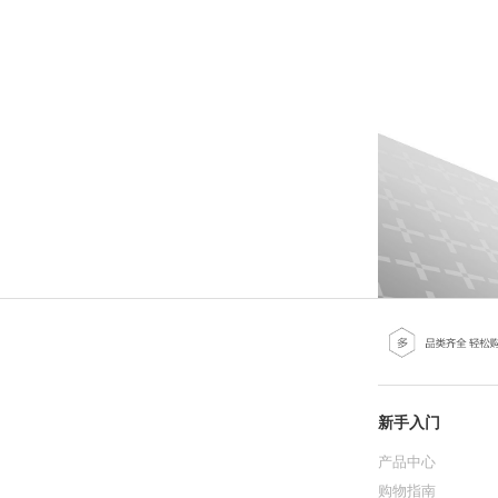
新手入门
产品中心
购物指南