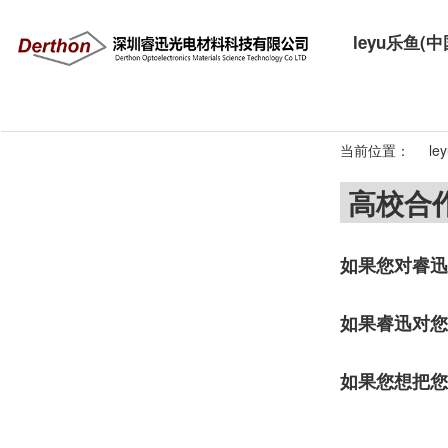
leyu乐鱼(
当前位置：
l
高校合
如果您对睿迅
如果睿迅对您
如果您想把您