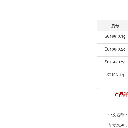
货号
S6166-0.1g
S6166-0.2g
S6166-0.5g
S6166-1g
产品
中文名称
英文名称