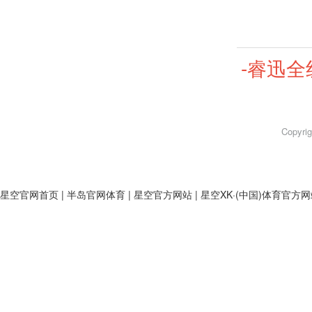
-睿迅
Copy
星空官网首页
|
半岛官网体育
|
星空官方网站
|
星空XK·(中国)体育官方