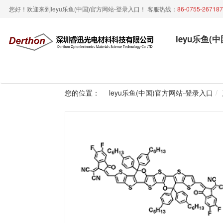
您好！欢迎来到leyu乐鱼(中国)官方网站-登录入口！ 客服热线：
86-0755-26718
leyu乐鱼(
您的位置：
leyu乐鱼(中国)官方网站-登录入口