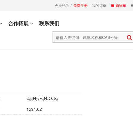
会员登录
/
免费注册
我的订单
购物车
E
合作拓展
联系我们
式
C
H
F
N
O
S
94
76
4
4
4
6
量
1594.02