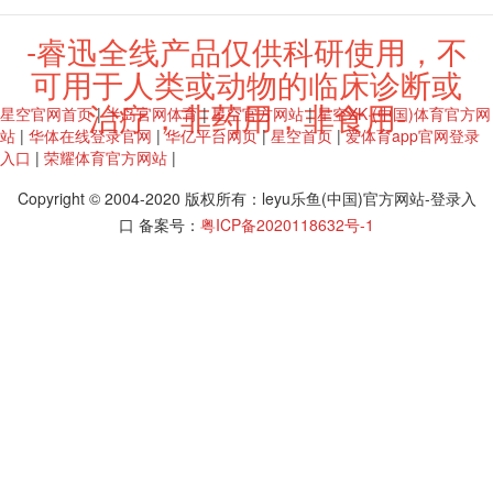
-睿迅全线产品仅供科研使用，不
可用于人类或动物的临床诊断或
治疗，非药用，非食用-
星空官网首页
|
半岛官网体育
|
星空官方网站
|
星空XK·(中国)体育官方网
站
|
华体在线登录官网
|
华亿平台网页
|
星空首页
|
爱体育app官网登录
入口
|
荣耀体育官方网站
|
Copyright © 2004-2020 版权所有：leyu乐鱼(中国)官方网站-登录入
口 备案号：
粤ICP备2020118632号-1